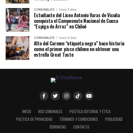
COMUNALES
hace 3 días
Estudiante del Liceo Antonio Varas de Vicuña
conquista el Campeonato Nacional de Cueca
“Espiga de Arroz” en Chiloé
COMUNALES
hace 4 días
Alto del Carmen “etiqueta negra” hace historia
como el primer pisco chileno en obtener una
estrella Great Taste
INICIO
RED COMUNALES
POLÍTICA EDITORIAL Y ÉTICA
POLÍTICA DE PRIVACIDAD
TÉRMINOS Y CONDICIONES
PUBLICIDAD
DENUNCIAS
CONTACTO