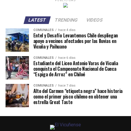
PUBLICIDAD
LATEST
TRENDING
VIDEOS
COMUNALES
hace 4 días
Entel y Desafío Levantemos Chile despliegan
apoyo a vecinos afectados por las lluvias en
Vicuña y Paihuano
COMUNALES
hace 6 días
Estudiante del Liceo Antonio Varas de Vicuña
conquista el Campeonato Nacional de Cueca
“Espiga de Arroz” en Chiloé
COMUNALES
hace 7 días
Alto del Carmen “etiqueta negra” hace historia
como el primer pisco chileno en obtener una
estrella Great Taste