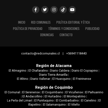
INICIO
RED COMUNALES
POLÍTICA EDITORIAL Y ÉTICA
POLÍTICA DE PRIVACIDAD
TÉRMINOS Y CONDICIONES
PUBLICIDAD
DENUNCIAS
CONTACTO
contacto@redcomunales.cl | +56941118440
Región de Atacama
El Almagrino
|
El Chañaralino
|
Diario Caldera
|
Diario El Copiapino
|
Diario Tierra Amarilla
|
El Altino
|
Diario Vallenar
|
El Huasquino
|
El Freirinense
Región de Coquimbo
El Comunal
|
El Serenense
|
El Coquimbano
|
El Vicuñense
|
El Paihuanino
|
El Andacollino
|
El Hurtadino
|
El Montepatrino
|
La Perla del Limarí
|
El Punitaquino
|
El Combarbalino
|
El Canelino
|
El
Illapelino
|
El Salamanquino
|
El Vileño