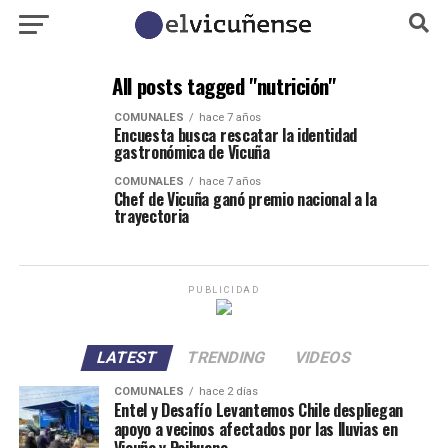
All posts tagged "nutrición"
COMUNALES
hace 7 años
Encuesta busca rescatar la identidad
gastronómica de Vicuña
COMUNALES
hace 7 años
Chef de Vicuña ganó premio nacional a la
trayectoria
PUBLICIDAD
LATEST
TRENDING
VIDEOS
COMUNALES
hace 2 días
Entel y Desafío Levantemos Chile despliegan
apoyo a vecinos afectados por las lluvias en