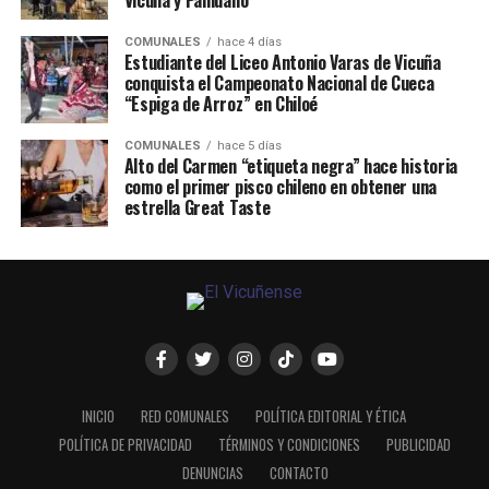
Vicuña y Paihuano
COMUNALES
hace 4 días
Estudiante del Liceo Antonio Varas de Vicuña
conquista el Campeonato Nacional de Cueca
“Espiga de Arroz” en Chiloé
COMUNALES
hace 5 días
Alto del Carmen “etiqueta negra” hace historia
como el primer pisco chileno en obtener una
estrella Great Taste
INICIO
RED COMUNALES
POLÍTICA EDITORIAL Y ÉTICA
POLÍTICA DE PRIVACIDAD
TÉRMINOS Y CONDICIONES
PUBLICIDAD
DENUNCIAS
CONTACTO