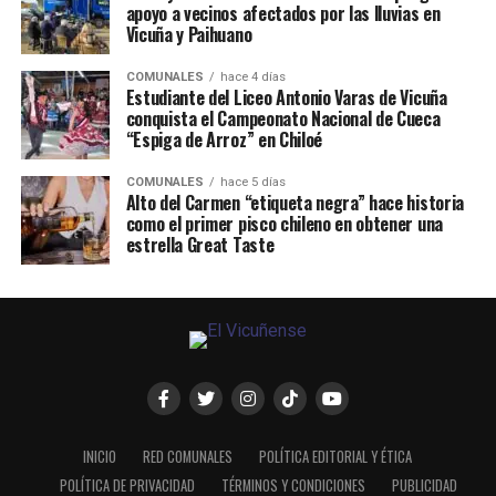
apoyo a vecinos afectados por las lluvias en
Vicuña y Paihuano
COMUNALES
hace 4 días
Estudiante del Liceo Antonio Varas de Vicuña
conquista el Campeonato Nacional de Cueca
“Espiga de Arroz” en Chiloé
COMUNALES
hace 5 días
Alto del Carmen “etiqueta negra” hace historia
como el primer pisco chileno en obtener una
estrella Great Taste
INICIO
RED COMUNALES
POLÍTICA EDITORIAL Y ÉTICA
POLÍTICA DE PRIVACIDAD
TÉRMINOS Y CONDICIONES
PUBLICIDAD