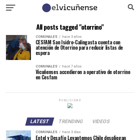
All posts tagged "otorrino"
COMUNALES
hace 3 años
CESFAM San Isidro-Calingasta cuenta con
atención de Otorrino para reducir listas de
espera
COMUNALES
hace 7 años
Vicuñenses accedieron a operativo de otorrino
en Cesfam
PUBLICIDAD
LATEST
TRENDING
VIDEOS
COMUNALES
hace 3 días
Entel y Desafío Levantemos Chile despliegan