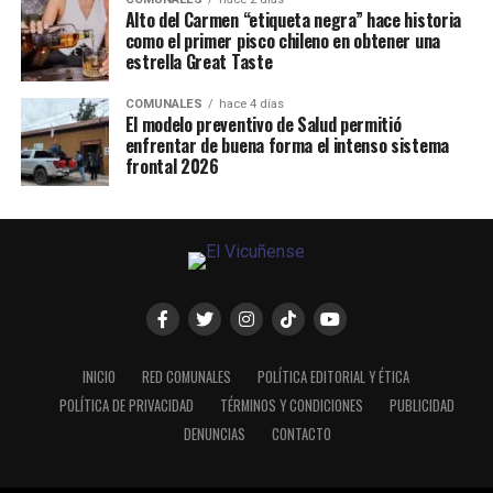
Alto del Carmen “etiqueta negra” hace historia
como el primer pisco chileno en obtener una
estrella Great Taste
COMUNALES
hace 4 días
El modelo preventivo de Salud permitió
enfrentar de buena forma el intenso sistema
frontal 2026
INICIO
RED COMUNALES
POLÍTICA EDITORIAL Y ÉTICA
POLÍTICA DE PRIVACIDAD
TÉRMINOS Y CONDICIONES
PUBLICIDAD
DENUNCIAS
CONTACTO