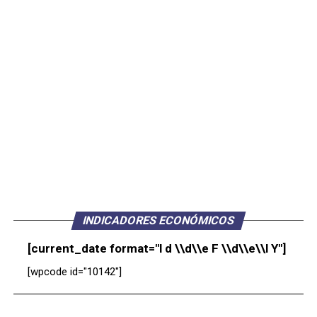
INDICADORES ECONÓMICOS
[current_date format="l d \\d\\e F \\d\\e\\l Y"]
[wpcode id="10142"]