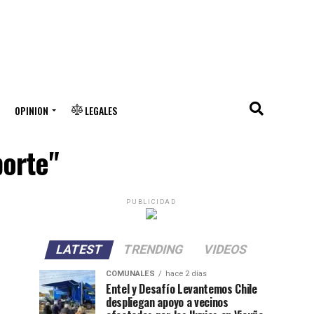
OPINION
LEGALES
porte"
PUBLICIDAD
LATEST
TRENDING
VIDEOS
COMUNALES
hace 2 días
Entel y Desafío Levantemos Chile
despliegan apoyo a vecinos