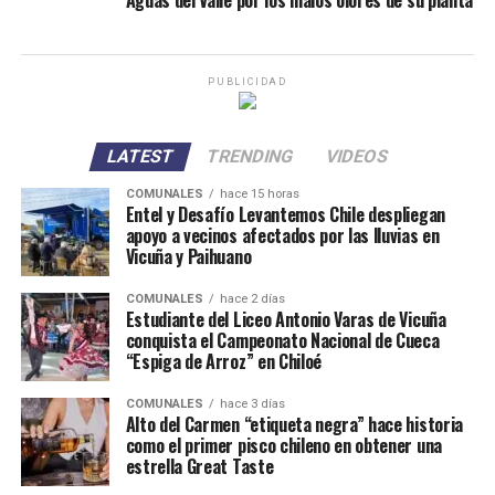
Aguas del Valle por los malos olores de su planta
PUBLICIDAD
LATEST
TRENDING
VIDEOS
COMUNALES
hace 15 horas
Entel y Desafío Levantemos Chile despliegan
apoyo a vecinos afectados por las lluvias en
Vicuña y Paihuano
COMUNALES
hace 2 días
Estudiante del Liceo Antonio Varas de Vicuña
conquista el Campeonato Nacional de Cueca
“Espiga de Arroz” en Chiloé
COMUNALES
hace 3 días
Alto del Carmen “etiqueta negra” hace historia
como el primer pisco chileno en obtener una
estrella Great Taste