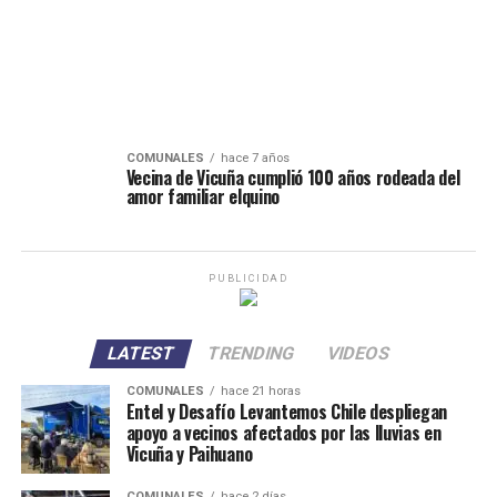
COMUNALES
hace 7 años
Vecina de Vicuña cumplió 100 años rodeada del
amor familiar elquino
PUBLICIDAD
LATEST
TRENDING
VIDEOS
COMUNALES
hace 21 horas
Entel y Desafío Levantemos Chile despliegan
apoyo a vecinos afectados por las lluvias en
Vicuña y Paihuano
COMUNALES
hace 2 días