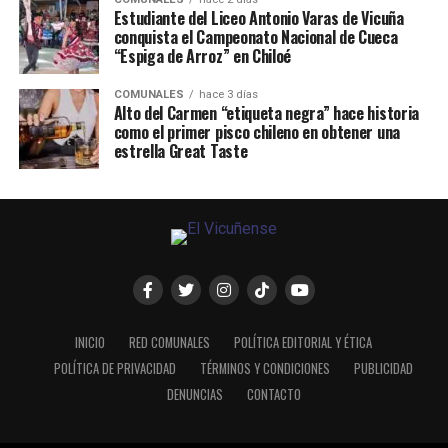
Estudiante del Liceo Antonio Varas de Vicuña
conquista el Campeonato Nacional de Cueca
“Espiga de Arroz” en Chiloé
COMUNALES
hace 3 días
Alto del Carmen “etiqueta negra” hace historia
como el primer pisco chileno en obtener una
estrella Great Taste
INICIO
RED COMUNALES
POLÍTICA EDITORIAL Y ÉTICA
POLÍTICA DE PRIVACIDAD
TÉRMINOS Y CONDICIONES
PUBLICIDAD
DENUNCIAS
CONTACTO