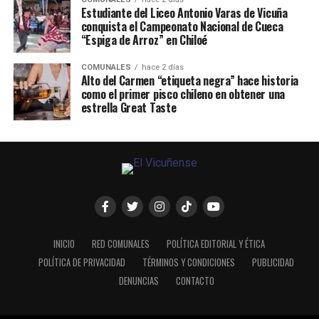
Estudiante del Liceo Antonio Varas de Vicuña
conquista el Campeonato Nacional de Cueca
“Espiga de Arroz” en Chiloé
COMUNALES
hace 2 días
Alto del Carmen “etiqueta negra” hace historia
como el primer pisco chileno en obtener una
estrella Great Taste
INICIO
RED COMUNALES
POLÍTICA EDITORIAL Y ÉTICA
POLÍTICA DE PRIVACIDAD
TÉRMINOS Y CONDICIONES
PUBLICIDAD
DENUNCIAS
CONTACTO