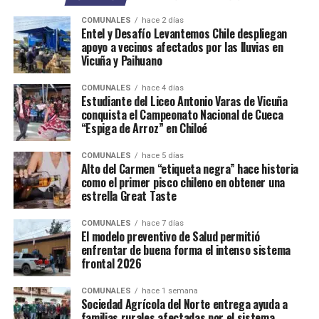
COMUNALES
hace 2 días
Entel y Desafío Levantemos Chile despliegan
apoyo a vecinos afectados por las lluvias en
Vicuña y Paihuano
COMUNALES
hace 4 días
Estudiante del Liceo Antonio Varas de Vicuña
conquista el Campeonato Nacional de Cueca
“Espiga de Arroz” en Chiloé
COMUNALES
hace 5 días
Alto del Carmen “etiqueta negra” hace historia
como el primer pisco chileno en obtener una
estrella Great Taste
COMUNALES
hace 7 días
El modelo preventivo de Salud permitió
enfrentar de buena forma el intenso sistema
frontal 2026
COMUNALES
hace 1 semana
Sociedad Agrícola del Norte entrega ayuda a
familias rurales afectadas por el sistema