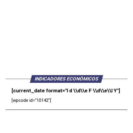
INDICADORES ECONÓMICOS
[current_date format="l d \\d\\e F \\d\\e\\l Y"]
[wpcode id="10142"]