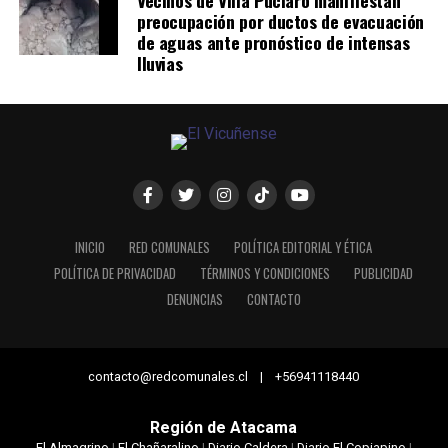
Vecinos de Villa Puclaro manifiestan
preocupación por ductos de evacuación
de aguas ante pronóstico de intensas
lluvias
INICIO
RED COMUNALES
POLÍTICA EDITORIAL Y ÉTICA
POLÍTICA DE PRIVACIDAD
TÉRMINOS Y CONDICIONES
PUBLICIDAD
DENUNCIAS
CONTACTO
contacto@redcomunales.cl | +56941118440
Región de Atacama
El Almagrino
|
El Chañaralino
|
Diario Caldera
|
Diario El Copiapino
|