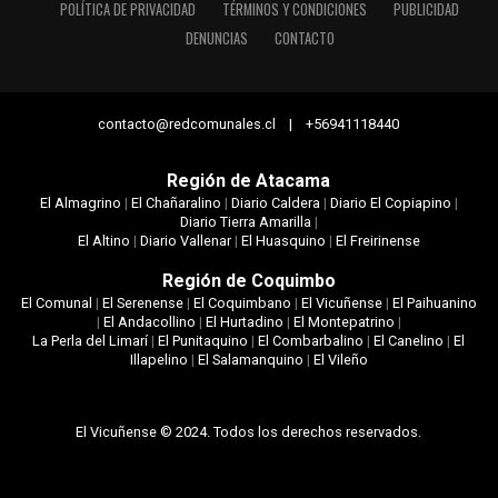
POLÍTICA DE PRIVACIDAD
TÉRMINOS Y CONDICIONES
PUBLICIDAD
DENUNCIAS
CONTACTO
contacto@redcomunales.cl | +56941118440
Región de Atacama
El Almagrino
|
El Chañaralino
|
Diario Caldera
|
Diario El Copiapino
|
Diario Tierra Amarilla
|
El Altino
|
Diario Vallenar
|
El Huasquino
|
El Freirinense
Región de Coquimbo
El Comunal
|
El Serenense
|
El Coquimbano
|
El Vicuñense
|
El Paihuanino
|
El Andacollino
|
El Hurtadino
|
El Montepatrino
|
La Perla del Limarí
|
El Punitaquino
|
El Combarbalino
|
El Canelino
|
El
Illapelino
|
El Salamanquino
|
El Vileño
El Vicuñense © 2024. Todos los derechos reservados.