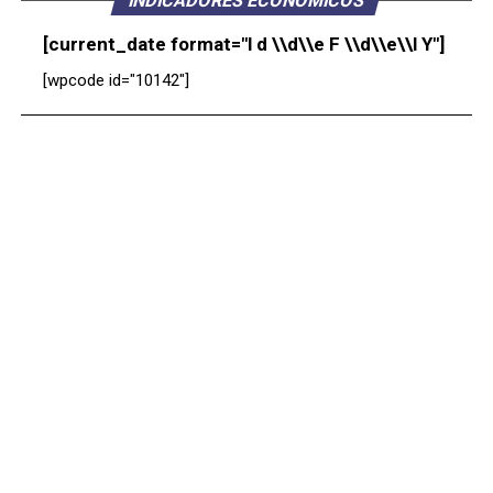
INDICADORES ECONÓMICOS
[current_date format="l d \\d\\e F \\d\\e\\l Y"]
[wpcode id="10142"]