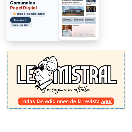
Comunales
Papel Digital
todas las ediciones
→
Acceder
ediciones 2026