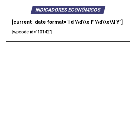
INDICADORES ECONÓMICOS
[current_date format="l d \\d\\e F \\d\\e\\l Y"]
[wpcode id="10142"]