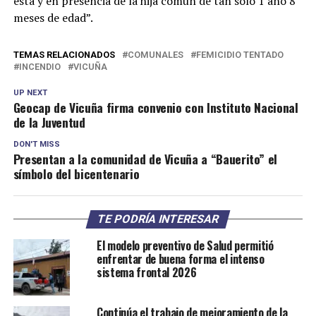
ésta y en presencia de la hija común de tan sólo 1 año 8
meses de edad”.
TEMAS RELACIONADOS
COMUNALES
FEMICIDIO TENTADO
INCENDIO
VICUÑA
UP NEXT
Geocap de Vicuña firma convenio con Instituto Nacional
de la Juventud
DON'T MISS
Presentan a la comunidad de Vicuña a “Bauerito” el
símbolo del bicentenario
TE PODRÍA INTERESAR
El modelo preventivo de Salud permitió
enfrentar de buena forma el intenso
sistema frontal 2026
Continúa el trabajo de mejoramiento de la