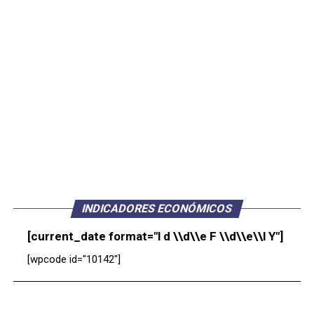
INDICADORES ECONÓMICOS
[current_date format="l d \\d\\e F \\d\\e\\l Y"]
[wpcode id="10142"]