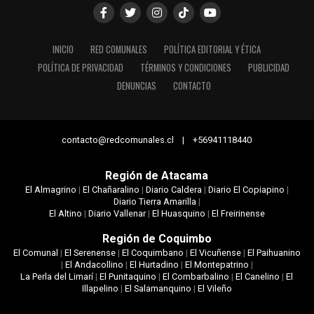
INICIO
RED COMUNALES
POLÍTICA EDITORIAL Y ÉTICA
POLÍTICA DE PRIVACIDAD
TÉRMINOS Y CONDICIONES
PUBLICIDAD
DENUNCIAS
CONTACTO
contacto@redcomunales.cl | +56941118440
Región de Atacama
El Almagrino
|
El Chañaralino
|
Diario Caldera
|
Diario El Copiapino
|
Diario Tierra Amarilla
|
El Altino
|
Diario Vallenar
|
El Huasquino
|
El Freirinense
Región de Coquimbo
El Comunal
|
El Serenense
|
El Coquimbano
|
El Vicuñense
|
El Paihuanino
|
El Andacollino
|
El Hurtadino
|
El Montepatrino
|
La Perla del Limarí
|
El Punitaquino
|
El Combarbalino
|
El Canelino
|
El
Illapelino
|
El Salamanquino
|
El Vileño