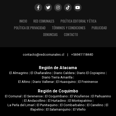
INICIO
RED COMUNALES
POLÍTICA EDITORIAL Y ÉTICA
POLÍTICA DE PRIVACIDAD
TÉRMINOS Y CONDICIONES
PUBLICIDAD
DENUNCIAS
CONTACTO
contacto@redcomunales.cl | +56941118440
Región de Atacama
El Almagrino
|
El Chañaralino
|
Diario Caldera
|
Diario El Copiapino
|
Diario Tierra Amarilla
|
El Altino
|
Diario Vallenar
|
El Huasquino
|
El Freirinense
Región de Coquimbo
El Comunal
|
El Serenense
|
El Coquimbano
|
El Vicuñense
|
El Paihuanino
|
El Andacollino
|
El Hurtadino
|
El Montepatrino
|
La Perla del Limarí
|
El Punitaquino
|
El Combarbalino
|
El Canelino
|
El
Illapelino
|
El Salamanquino
|
El Vileño