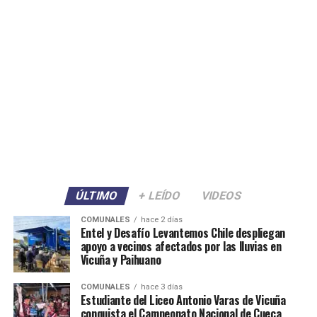
ÚLTIMO
+ LEÍDO
VIDEOS
COMUNALES
hace 2 días
Entel y Desafío Levantemos Chile despliegan
apoyo a vecinos afectados por las lluvias en
Vicuña y Paihuano
COMUNALES
hace 3 días
Estudiante del Liceo Antonio Varas de Vicuña
conquista el Campeonato Nacional de Cueca