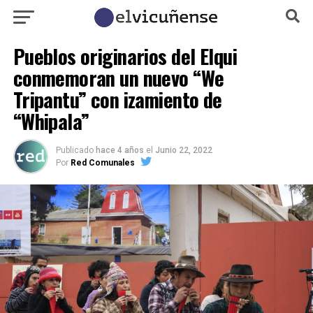
Pueblos originarios del Elqui
conmemoran un nuevo “We
Tripantu” con izamiento de
“Whipala”
Publicado
hace 4 años
el
Junio 22, 2022
Por
Red Comunales