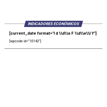
INDICADORES ECONÓMICOS
[current_date format="l d \\d\\e F \\d\\e\\l Y"]
[wpcode id="10142"]