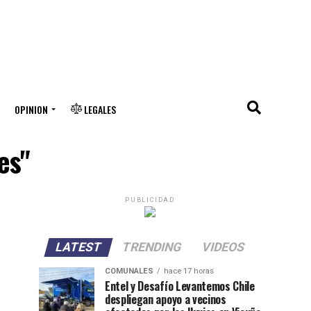
OPINION
LEGALES
es"
PUBLICIDAD
LATEST
TRENDING
VIDEOS
COMUNALES
hace 17 horas
Entel y Desafío Levantemos Chile
despliegan apoyo a vecinos