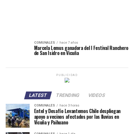
COMUNALES
hace 7 años
Marcela Lemus ganadora del I Festival Ranchero
de San Isidro en Vicuña
PUBLICIDAD
LATEST
TRENDING
VIDEOS
COMUNALES
hace 3 horas
Entel y Desafío Levantemos Chile despliegan
apoyo a vecinos afectados por las lluvias en
Vicuña y Paihuano
COMUNALES
hace 1 día