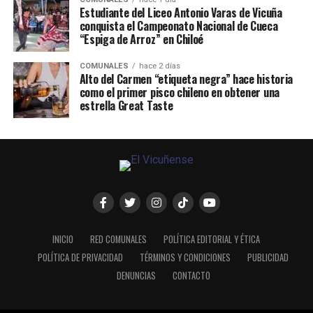
Estudiante del Liceo Antonio Varas de Vicuña
conquista el Campeonato Nacional de Cueca
“Espiga de Arroz” en Chiloé
COMUNALES
hace 2 días
Alto del Carmen “etiqueta negra” hace historia
como el primer pisco chileno en obtener una
estrella Great Taste
INICIO
RED COMUNALES
POLÍTICA EDITORIAL Y ÉTICA
POLÍTICA DE PRIVACIDAD
TÉRMINOS Y CONDICIONES
PUBLICIDAD
DENUNCIAS
CONTACTO