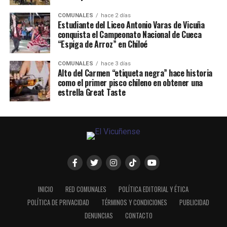
COMUNALES
hace 2 días
Estudiante del Liceo Antonio Varas de Vicuña
conquista el Campeonato Nacional de Cueca
“Espiga de Arroz” en Chiloé
COMUNALES
hace 3 días
Alto del Carmen “etiqueta negra” hace historia
como el primer pisco chileno en obtener una
estrella Great Taste
INICIO
RED COMUNALES
POLÍTICA EDITORIAL Y ÉTICA
POLÍTICA DE PRIVACIDAD
TÉRMINOS Y CONDICIONES
PUBLICIDAD
DENUNCIAS
CONTACTO