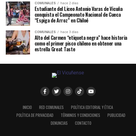
COMUNALES
hace 2 días
Estudiante del Liceo Antonio Varas de Vicuña
conquista el Campeonato Nacional de Cueca
“Espiga de Arroz” en Chiloé
COMUNALES
hace 3 días
Alto del Carmen “etiqueta negra” hace historia
como el primer pisco chileno en obtener una
estrella Great Taste
INICIO
RED COMUNALES
POLÍTICA EDITORIAL Y ÉTICA
POLÍTICA DE PRIVACIDAD
TÉRMINOS Y CONDICIONES
PUBLICIDAD
DENUNCIAS
CONTACTO