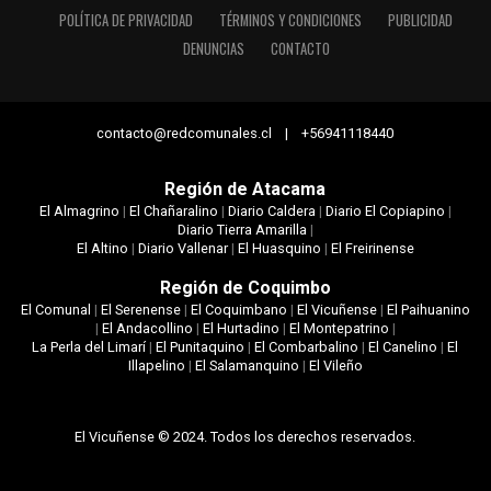
POLÍTICA DE PRIVACIDAD
TÉRMINOS Y CONDICIONES
PUBLICIDAD
DENUNCIAS
CONTACTO
contacto@redcomunales.cl | +56941118440
Región de Atacama
El Almagrino
|
El Chañaralino
|
Diario Caldera
|
Diario El Copiapino
|
Diario Tierra Amarilla
|
El Altino
|
Diario Vallenar
|
El Huasquino
|
El Freirinense
Región de Coquimbo
El Comunal
|
El Serenense
|
El Coquimbano
|
El Vicuñense
|
El Paihuanino
|
El Andacollino
|
El Hurtadino
|
El Montepatrino
|
La Perla del Limarí
|
El Punitaquino
|
El Combarbalino
|
El Canelino
|
El
Illapelino
|
El Salamanquino
|
El Vileño
El Vicuñense © 2024. Todos los derechos reservados.