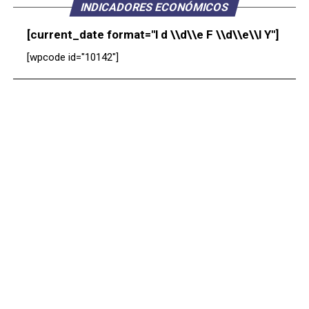
INDICADORES ECONÓMICOS
[current_date format="l d \\d\\e F \\d\\e\\l Y"]
[wpcode id="10142"]