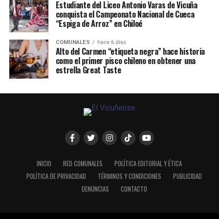
Estudiante del Liceo Antonio Varas de Vicuña
conquista el Campeonato Nacional de Cueca
“Espiga de Arroz” en Chiloé
COMUNALES
hace 6 días
Alto del Carmen “etiqueta negra” hace historia
como el primer pisco chileno en obtener una
estrella Great Taste
INICIO
RED COMUNALES
POLÍTICA EDITORIAL Y ÉTICA
POLÍTICA DE PRIVACIDAD
TÉRMINOS Y CONDICIONES
PUBLICIDAD
DENUNCIAS
CONTACTO