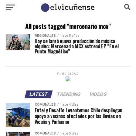
All posts tagged "mercenario mcx"
REGIONALES
hace 5 años
Hoy se lanzó nueva producción de músico
elquino: Mercenario MCX estrenó EP “En el
Punto Magnético”
PUBLICIDAD
LATEST
TRENDING
VIDEOS
COMUNALES
hace 4 días
Entel y Desafío Levantemos Chile despliegan
apoyo a vecinos afectados por las lluvias en
Vicuña y Paihuano
COMUNALES
hace 5 días