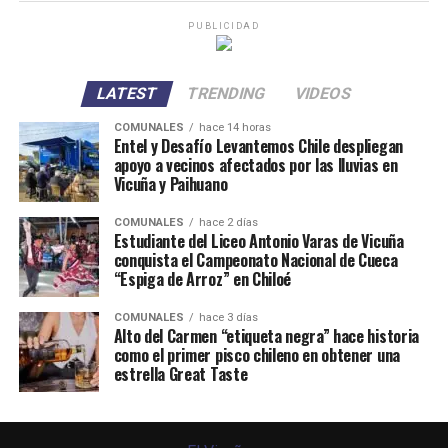
PUBLICIDAD
LATEST
TRENDING
VIDEOS
COMUNALES
hace 14 horas
Entel y Desafío Levantemos Chile despliegan
apoyo a vecinos afectados por las lluvias en
Vicuña y Paihuano
COMUNALES
hace 2 días
Estudiante del Liceo Antonio Varas de Vicuña
conquista el Campeonato Nacional de Cueca
“Espiga de Arroz” en Chiloé
COMUNALES
hace 3 días
Alto del Carmen “etiqueta negra” hace historia
como el primer pisco chileno en obtener una
estrella Great Taste