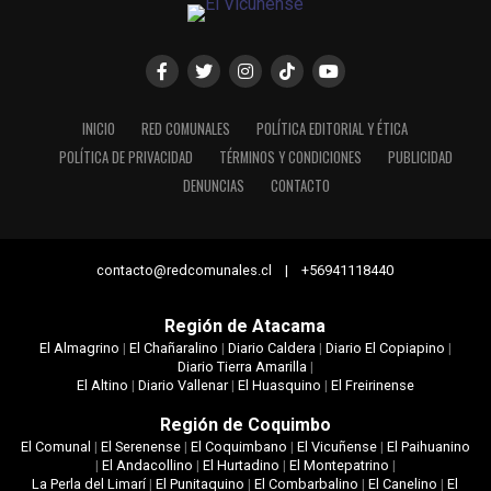
INICIO
RED COMUNALES
POLÍTICA EDITORIAL Y ÉTICA
POLÍTICA DE PRIVACIDAD
TÉRMINOS Y CONDICIONES
PUBLICIDAD
DENUNCIAS
CONTACTO
contacto@redcomunales.cl | +56941118440
Región de Atacama
El Almagrino
|
El Chañaralino
|
Diario Caldera
|
Diario El Copiapino
|
Diario Tierra Amarilla
|
El Altino
|
Diario Vallenar
|
El Huasquino
|
El Freirinense
Región de Coquimbo
El Comunal
|
El Serenense
|
El Coquimbano
|
El Vicuñense
|
El Paihuanino
|
El Andacollino
|
El Hurtadino
|
El Montepatrino
|
La Perla del Limarí
|
El Punitaquino
|
El Combarbalino
|
El Canelino
|
El